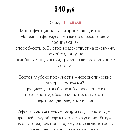
340
руб.
Артикул:
UP-40 450
Многофункциональная проникающая смазка.
Новейшая формула смазки со сверхвысокой
проникающей
способностью. Быстро воздействует на ржавчину,
освобождая тугие
резьбовые соединения, прикипевшие, заклинившие
детали.
Состав глубоко проникает в микроскопические
зазоры сочленений
трущихся деталей и резьбы, оседает на их
поверхности, обеспечивая подвижность.
Предотвращает заедание и скрип.
Эффективно вытесняет воду и лед, препятствует
дальнейшему обледенению. Легко удаляет битум,
смолы, клей, трудновыводимую въевшуюся грязь.
Защищает от коррозии и окисления.